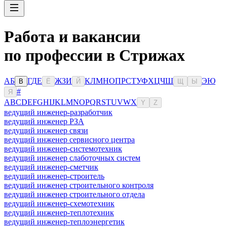
Работа и вакансии
по профессии в Стрижах
А
Б
Г
Д
Е
Ж
З
И
К
Л
М
Н
О
П
Р
С
Т
У
Ф
Х
Ц
Ч
Ш
Э
Ю
В
Ё
Й
Щ
Ы
#
Я
A
B
C
D
E
F
G
H
I
J
K
L
M
N
O
P
Q
R
S
T
U
V
W
X
Y
Z
ведущий инженер-разработчик
ведущий инженер РЗА
ведущий инженер связи
ведущий инженер сервисного центра
ведущий инженер-системотехник
ведущий инженер слаботочных систем
ведущий инженер-сметчик
ведущий инженер-строитель
ведущий инженер строительного контроля
ведущий инженер строительного отдела
ведущий инженер-схемотехник
ведущий инженер-теплотехник
ведущий инженер-теплоэнергетик