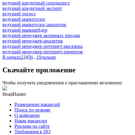
ведущий кредитный специалист
ведущий кредитный эксперт
ведущий логист
ведущий маркетолог
ведущий маркетолог-аналитик
ведущий маркшейдер
ведущий менеджер активных продаж
ведущий менеджер-аналитик
ведущий менеджер интернет-магазина
ведущий менеджер интернет-проектов
В начало
2
3
4
5
6
...
19
дальше
Скачайте приложение
Чтобы получать уведомления о приглашениях мгновенно
HeadHunter
Размещение вакансий
Поиск по резюме
О компании
Наши вакансии
Реклама на сайте
Требования к ПО