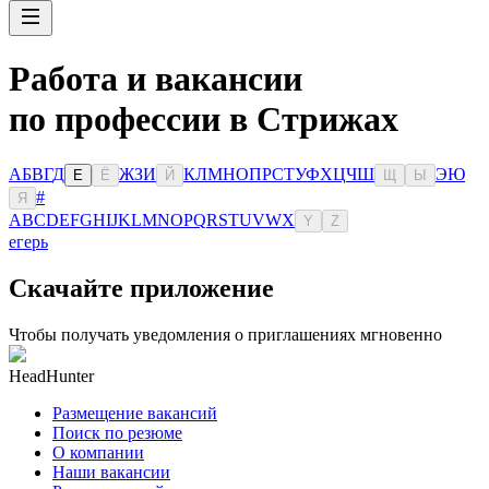
Работа и вакансии
по профессии в Стрижах
А
Б
В
Г
Д
Ж
З
И
К
Л
М
Н
О
П
Р
С
Т
У
Ф
Х
Ц
Ч
Ш
Э
Ю
Е
Ё
Й
Щ
Ы
#
Я
A
B
C
D
E
F
G
H
I
J
K
L
M
N
O
P
Q
R
S
T
U
V
W
X
Y
Z
егерь
Скачайте приложение
Чтобы получать уведомления о приглашениях мгновенно
HeadHunter
Размещение вакансий
Поиск по резюме
О компании
Наши вакансии