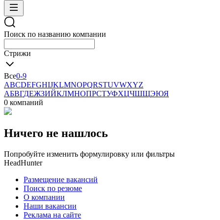
Поиск по названию компании
Стрижи
Все
0-9
A
B
C
D
E
F
G
H
I
J
K
L
M
N
O
P
Q
R
S
T
U
V
W
X
Y
Z
А
Б
В
Г
Д
Е
Ж
З
И
Й
К
Л
М
Н
О
П
Р
С
Т
У
Ф
Х
Ц
Ч
Ш
Щ
Э
Ю
Я
0 компаний
Ничего не нашлось
Попробуйте изменить формулировку или фильтры
HeadHunter
Размещение вакансий
Поиск по резюме
О компании
Наши вакансии
Реклама на сайте