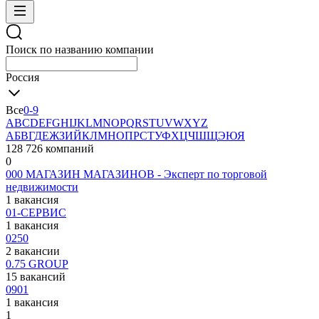
Поиск по названию компании
Россия
Все
0-9
A
B
C
D
E
F
G
H
I
J
K
L
M
N
O
P
Q
R
S
T
U
V
W
X
Y
Z
А
Б
В
Г
Д
Е
Ж
З
И
Й
К
Л
М
Н
О
П
Р
С
Т
У
Ф
Х
Ц
Ч
Ш
Щ
Э
Ю
Я
128 726 компаний
0
000 МАГАЗИН МАГАЗИНОВ - Эксперт по торговой
недвижимости
1 вакансия
01-СЕРВИС
1 вакансия
0250
2 вакансии
0.75 GROUP
15 вакансий
0901
1 вакансия
1