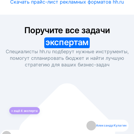
Скачать прайс-лист рекламных форматов hh.ru
Поручите все задачи
экспертам
Специалисты hh.ru подберут нужные инструменты,
помогут спланировать бюджет и найти лучшую
стратегию для ваших
бизнес-задач
+ ещё
4
эксперта
Екатерина Лазаренко
Александр Кулагин
Даниил Макаров
Борис Кашко
Юлия Изоитко