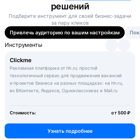
решений
Подберите инструмент для своей
бизнес-задачи
за пару кликов
Привлечь аудиторию по вашим настройкам
Пок
Инструменты
Инструменты
Инструменты
Виртуальный рекрутер
Clickme
Вакансия дня
Массовый подбор под ключ. Решите, сколько
Рекламная платформа от hh.ru: простой
Рекламный формат для вакансий на главной странице
кандидатов и когда вам нужно, и за дело возьмутся
технологичный сервис для продвижения вакансий
hh.ru. Увеличивает количество откликов
маркетологи, рекрутеры и проектные менеджеры
и проектов бизнеса на разных площадках: на hh.ru,
hh.ru с целым набором digital-инструментов
во ВКонтакте, Яндексе, Одноклассниках и Mail.ru
Стоимость:
от 200 000 ₽
Узнать подробнее
Стоимость:
от 500 ₽
Узнать подробнее
Узнать подробнее