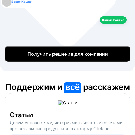
Борис Кашко
Юлия Изоитко
Александр Кулагин
Даниил Макаров
Екатерина Лазаренко
Юлия Изоитко
Получить решение для компании
Поддержим и
всё
расскажем
Статьи
Делимся новостями, историями клиентов и советами
про рекламные продукты и платформу Clickme