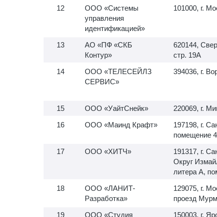
ООО «Системы
101000, г. Мо
управления
идентификацией»
АО «ПФ «СКБ
620144, Свер
Контур»
стр. 19А
ООО «ТЕЛЕСЕЙЛЗ
394036, г. В
СЕРВИС»
ООО «УайтСнейк»
220069, г. Ми
ООО «Маинд Крафт»
197198, г. С
помещение 4
ООО «ХИТЧ»
191317, г. С
Округ Измайл
литера А, п
ООО «ЛАНИТ-
129075, г. М
Разработка»
проезд Мурма
ООО «Студия
150003, г. Я