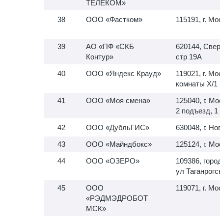
ТЕЛЕКОМ»
ООО «Фастком»
115191, г. Мо
АО «ПФ «СКБ
620144, Свер
Контур»
стр 19А
ООО «Яндекс Крауд»
119021, г. Мо
комнаты X/1
ООО «Моя смена»
125040, г. Мо
2 подъезд, 1
ООО «ДубльГИС»
630048, г. Н
ООО «Майндбокс»
125124, г. М
ООО «ОЗЕРО»
109386, горо
ул Таганрогс
ООО
119071, г. Мо
«РЭДМЭДРОБОТ
МСК»