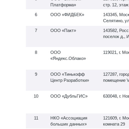
Платформа»
стр. 12, эта
ООО «ФИДБЕК»
143345, Моск
Селятино, ул
ООО «Пакт»
143582, Росс
поселок д., 
ООО
119021, г. Мо
«Яндекс.Облако»
ООО «Тинькофф
127287, горо
Центр Разработки»
помещение VI
ООО «ДубльГИС»
630048, г. Н
НКО «Ассоциация
121609, г. М
больших данных»
комната 29