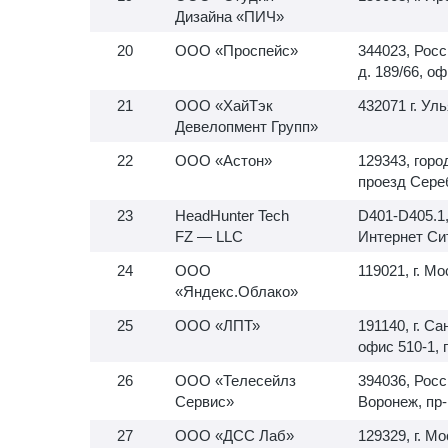
Дизайна «ПИЧ»
ООО «Проспейс»
344023, Росс
д. 189/66, оф
ООО «ХайТэк
432071 г. Ул
Девелопмент Групп»
ООО «Астон»
129343, горо
проезд Сереб
HeadHunter Tech
D401-D405.1
FZ — LLC
Интернет Си
ООО
119021, г. Мо
«Яндекс.Облако»
ООО «ЛПТ»
191140, г. Са
офис
510-1,
п
ООО «Телесейлз
394036, Росс
Сервис»
Воронеж, пр-
ООО «ДСС Лаб»
129329, г. Мо