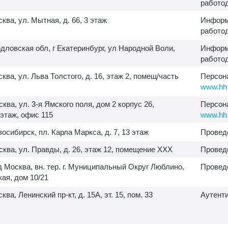
работо
сква, ул. Мытная, д. 66, 3 этаж
Информ
работо
дловская обл, г Екатеринбург, ул Народной Воли,
Информ
работо
сква, ул. Льва Толстого, д. 16, этаж 2, помещ/часть
Персон
www.hh.
сква, ул.
3-я
Ямского поля, дом 2 корпус 26,
Персон
 этаж, офис 115
www.hh.
овосибирск, пл. Карла Маркса, д. 7, 13 этаж
Провед
осква, ул. Правды, д. 26, этаж 12, помещение XXX
Провед
д Москва, вн. тер. г. Муниципальный Округ Люблино,
Провед
кая, дом 10/21
сква, Ленинский пр-кт, д. 15А, эт. 15, пом. 33
Аутент