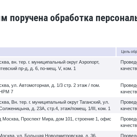
ым поручена обработка персона
Цель об
сква, вн. тер. г. муниципальный округ Аэропорт,
Провед
евский пр-д, д. 6, по-мещ. V, ком. 1
качеств
сква, ул. Автомоторная, д. 1/3 стр. 2 этаж / пом.
Провед
В НРМ 7
качеств
сква, Вн. тер. г. муниципальный округ Таганский, ул.
Провед
олженицына, д. 23А, стр.4, этаж/помещ. 1/III, ком. 1
качеств
д Москва, Проспект Мира, дом 101, строение 1, офис
Провед
качеств
 Москва, ул. Большая Новодмитровская, д. 36,
Провед