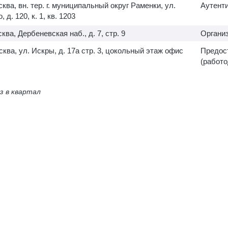
сква, вн. тер. г. муниципальный округ Раменки, ул.
Аутент
 д. 120, к. 1, кв. 1203
сква, Дербеневская наб., д. 7, стр. 9
Организ
осква, ул. Искры, д. 17а стр. 3, цокольный этаж офис
Предост
(работо
з в квартал