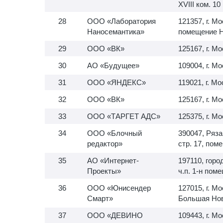
XVIII ком. 10
ООО «Лаборатория
121357, г. Мо
Наносемантика»
помещение 
ООО «ВК»
125167, г. М
АО «Будущее»
109004, г. М
ООО «ЯНДЕКС»
119021, г. Мо
ООО «ВК»
125167, г. Мо
ООО «ТАРГЕТ АДС»
125375, г. Мо
ООО «Блочный
390047, Ряза
редактор»
стр. 17, пом
АО «Интернет-
197110, город
Проекты»
ч.п.
1-н
помещ
ООО «Юнисендер
127015, г. М
Смарт»
Большая Ново
ООО «ДЕВИНО
109443, г. Мо