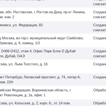
соискат
ия, обл. Ростовская, г. Ростов-на-Дону, пр-кт Ленина,
Создани
ис ком. 2
соискат
ьяновск, ул. Федерации, 83
Создани
соискат
д Москва, вн.тер.г. муниципальный округ Свиблово,
Создани
рякова, д. 6, помещ. 1/3
, D406-D412, этаж 4, Офис Парк Блок D Дубай
Создани
ти, Дубай, ОАЭ
соискат
сква, ул. Льва Толстого, д. 16
Создани
нкт-Петербург, Лиговский проспект, д. 74, литер А,
Создани
ом. 22Н
ийская Федерация, Воронежская область, г.
Обрабо
кт Революции, д. 1в, офис 1
сква, ул. Кольская, д. 2, корп. 6., эт. 14 пом.
Обрабо