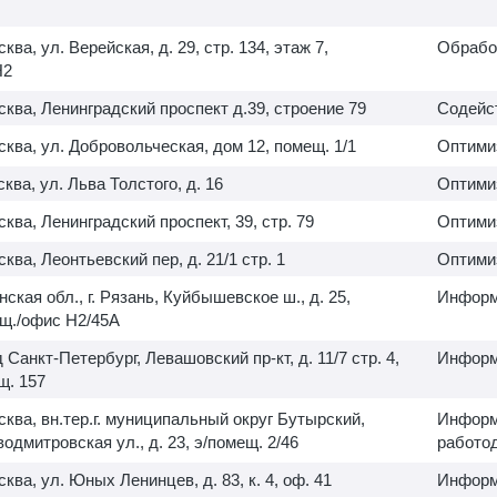
сква, ул. Верейская, д. 29, стр. 134, этаж 7,
Обрабо
H2
осква, Ленинградский проспект д.39, строение 79
Содейс
осква, ул. Добровольческая, дом 12, помещ. 1/1
Оптими
сква, ул. Льва Толстого, д. 16
Оптими
сква, Ленинградский проспект, 39, стр. 79
Оптими
сква, Леонтьевский пер, д. 21/1 стр. 1
Оптими
нская обл., г. Рязань, Куйбышевское ш., д. 25,
Информ
ещ./офис H2/45A
 Санкт-Петербург, Левашовский пр-кт, д. 11/7 стр. 4,
Информ
. 157
осква, вн.тер.г. муниципальный округ Бутырский,
Информ
дмитровская ул., д. 23, э/помещ. 2/46
работо
сква, ул. Юных Ленинцев, д. 83, к. 4, оф. 41
Информ