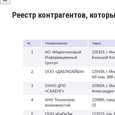
Реестр контрагентов, котор
№
Наименование
Адрес
АО «Маркетинговый
125319, г. Мо
Информационный
Большой Копт
Центр»
ООО «ДАБЛЮАЙБИ»
125438, г. Мо
6/I/ ком. 38
ОАНО ДПО
109004, г. Мо
«СКАЕНГ»
Александра С
АНО Технологии
129085, горо
возможностей
15
ООО «БиПиЭм
127015, гор.