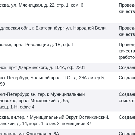
сква, ул. Мясницкая, д. 22, стр. 1, ком. 6
Провед
качеств
дловская обл., г. Екатеринбург, ул. Народной Воли,
Провед
качеств
оронеж, пр-кт Революции д. 1В, оф. 1
Провед
качеств
(работо
нск, пр-т Дзержинского, д. 104А, оф. 2201
Создан
анкт-Петербург, Большой пр-кт П.С., д. 29А литер Б,
Создани
99
анкт-Петербург, вн. тер. г. Муниципальный
Создани
овское, пр-кт Московский, д. 55,
соискат
омещ.
1-Н,
офис 4
осква, вн.тер. г. Муниципальный Округ Останкинский,
Создани
нский, д. 14, корп. 1, этаж 2, помещение 37
рославль, ул. Флотская, д. 8А
Создани