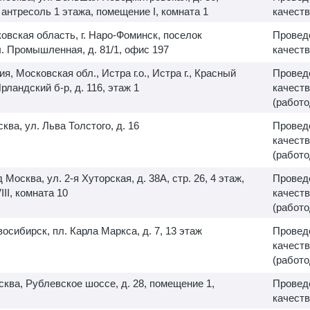
ж антресоль 1 этажа, помещение I, комната 1
качеств
овская область, г. Наро-Фоминск, поселок
Провед
. Промышленная, д. 81/1, офис 197
качеств
ия, Московская обл., Истра г.о., Истра г., Красный
Провед
Ирландский б-р, д. 116, этаж 1
качеств
(работо
сква, ул. Льва Толстого, д. 16
Провед
качеств
(работо
д Москва, ул.
2-я
Хуторская, д. 38А, стр. 26, 4 этаж,
Провед
II, комната 10
качеств
(работо
овосибирск, пл. Карла Маркса, д. 7, 13 этаж
Провед
качеств
(работо
осква, Рублевское шоссе, д. 28, помещение 1,
Провед
качеств