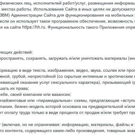
физических лиц, исполнителей работ/услуг, размещения информаци
 местах работы. Использование Сайта в иных целях не допускаетс
ВМ) Администрации Сайта для функционирования на мобильных ус
ли он использует такое программное обеспечение, возможность и
 на сайте https://hh.ru. Функциональность такого Приложения оп
дующих действий:
ространять, сохранять, загружать и/или уничтожать материалы (
рмацию в виде текста, изображения, видео, звука, ссылки или про
ожной, грубой, непристойной (со скрытым интимным и эротически
мевающей оказание услуг сексуального характера), призывающей 
шать их права;
ебе, своей компании или вакансии;
чайзинговые или «пирамидальные» схемы, предлагающие «вступить
ании, бизнес-модель которой основана на предварительной и/ил
 оплату труда только в виде процента от продаж и/или требует пр
т (включая, но не ограничивая: информацию, материалы, файлы и т.
го контента, содержащего какие-либо произведения, товарные зн