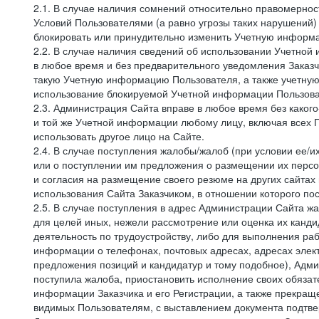
2.1. В случае наличия сомнений относительно правомерно
Условий Пользователями (а равно угрозы таких нарушений)
блокировать или принудительно изменить Учетную информа
2.2. В случае наличия сведений об использовании Учетно
в любое время и без предварительного уведомления Заказч
такую Учетную информацию Пользователя, а также учетную
использование блокируемой Учетной информации Пользова
2.3. Администрация Сайта вправе в любое время без каког
и той же Учетной информации любому лицу, включая всех П
использовать другое лицо на Сайте.
2.4. В случае поступления жалобы/жалоб (при условии ее/и
или о поступлении им предложения о размещении их персон
и согласия на размещение своего резюме на других сайтах
использования Сайта Заказчиком, в отношении которого по
2.5. В случае поступления в адрес Администрации Сайта жа
для целей иных, нежели рассмотрение или оценка их канди
деятельность по трудоустройству, либо для выполнения раб
информации о телефонах, почтовых адресах, адресах элект
предложения позиций и кандидатур и тому подобное), Адми
поступила жалоба, приостановить исполнение своих обязат
информации Заказчика и его Регистрации, а также прекращ
видимых Пользователям, с выставлением документа подтвер