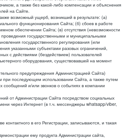
зчиком, а также без какой-либо компенсации и объяснения
лей на Сайте.
акже возможный ущерб, возникший в результате: (а)
ального функционирования Сайта; (б) сбоев в работе
мном обеспечении Сайта; (в) отсутствия (невозможности
(г) проведения государственными и муниципальными
новления государственного регулирования (или
ления указанными субъектами разовых ограничений,
ных с действиями (бездействием) пользователей
мпьютерного оборудования, существовавшей на момент
рительного предупреждения Администрацией Сайта)
м при последующем использовании Сайта, а также путем
 сообщений и/или звонков о событиях в компании
ений от Администрации Сайта посредством социальных
ни через Интернет (в т.ч. мессенджеры whatsapp/viber,
контактного в его Регистрации, записываются, и такая
 демонстрации ему продукта Администрации сайта,