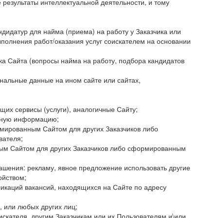
езультаты интеллектуальной деятельности, и тому
ндидатур для найма (приема) на работу у Заказчика или
ыполнения работ/оказания услуг соискателем на основании
ка Сайта (вопросы найма на работу, подбора кандидатов
нальные данные на ином сайте или сайтах,
щих сервисы (услуги), аналогичные Сайту;
ктную информацию;
ормированным Сайтом для других Заказчиков либо
вателя;
ным Сайтом для других Заказчиков либо сформированным
ашения: рекламу, явное предложение использовать другие
ойством;
икаций вакансий, находящихся на Сайте по адресу
, или любых других лиц;
искателя, другим Заказчикам или их Пользователям и\или