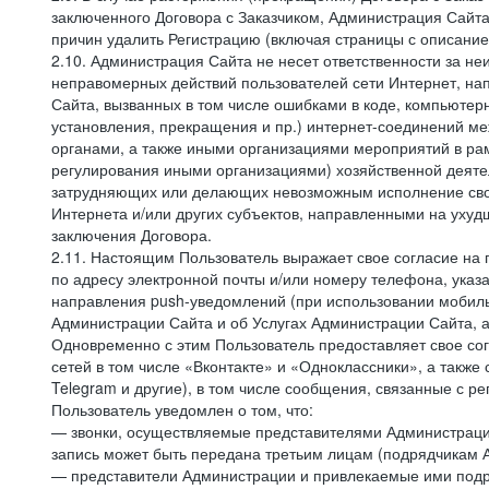
заключенного Договора с Заказчиком, Администрация Сайта
причин удалить Регистрацию (включая страницы с описани
2.10. Администрация Сайта не несет ответственности за не
неправомерных действий пользователей сети Интернет, на
Сайта, вызванных в том числе ошибками в коде, компьюте
установления, прекращения и пр.) интернет-соединений ме
органами, а также иными организациями мероприятий в ра
регулирования иными организациями) хозяйственной деятел
затрудняющих или делающих невозможным исполнение своих
Интернета и/или других субъектов, направленными на уху
заключения Договора.
2.11. Настоящим Пользователь выражает свое согласие на
по адресу электронной почты и/или номеру телефона, ука
направления push-уведомлений (при использовании мобиль
Администрации Сайта и об Услугах Администрации Сайта, 
Одновременно с этим Пользователь предоставляет свое с
сетей в том числе «Вконтакте» и «Одноклассники», а также
Telegram и другие), в том числе сообщения, связанные с р
Пользователь уведомлен о том, что:
— звонки, осуществляемые представителями Администрации 
запись может быть передана третьим лицам (подрядчикам А
— представители Администрации и привлекаемые ими подря