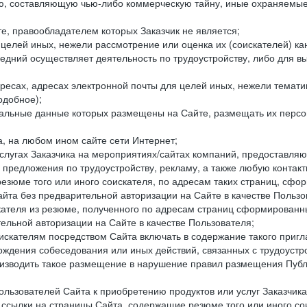
составляющую чью-либо коммерческую тайну, иные охраняемые р
е, правообладателем которых Заказчик не является;
целей иных, нежели рассмотрение или оценка их (соискателей) ка
едний осуществляет деятельность по трудоустройству, либо для в
ресах, адресах электронной почты для целей иных, нежели темати
одобное);
ональные данные которых размещены на Сайте, размещать их персо
а, на любом ином сайте сети Интернет;
слугах Заказчика на мероприятиях/сайтах компаний, предоставляю
е предложения по трудоустройству, рекламу, а также любую конта
резюме того или иного соискателя, по адресам таких страниц, сф
та без предварительной авторизации на Сайте в качестве Пользо
скателя из резюме, полученного по адресам страниц сформирован
ельной авторизации на Сайте в качестве Пользователя;
искателям посредством Сайта включать в содержание такого пригл
хождения собеседования или иных действий, связанных с трудоустр
оизводить такое размещение в нарушение правил размещения Публ
льзователей Сайта к приобретению продуктов или услуг Заказчика
е ссылки на страницы Сайта, содержащие резюме того или иного со