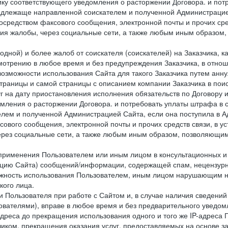
ку соответствующего уведомления о расторжении Договора. и пот
надлежаще направленной соискателем и полученной Администрацие
посредством факсового сообщения, электронной почты и прочих сре
ия жалобы, через социальные сети, а также любым иным образом,
одной) и более жалоб от соискателя (соискателей) на Заказчика, 
отрению в любое время и без предупреждения Заказчика, в отнош
 возможности использования Сайта для такого Заказчика путем анн
страницы и самой страницы с описанием компании Заказчика в пои
 на дату приостановления исполнения обязательств по Договору и
мления о расторжении Договора. и потребовать уплаты штрафа в 
елем и полученной Администрацией Сайта, если она поступила в
сового сообщения, электронной почты и прочих средств связи, в 
рез социальные сети, а также любым иным образом, позволяющим
 применения Пользователем или иным лицом в консультационных 
рацию Сайта) сообщений/информации, содержащей спам, нецензурн
можность использования Пользователем, иным лицом нарушающим 
кого лица.
 Пользователя при работе с Сайтом и, в случае наличия сведений 
ователями), вправе в любое время и без предварительного уведом
-адреса до прекращения использования одного и того же IP-адреса
чиком, прекращения оказания услуг, предоставляемых на основе за