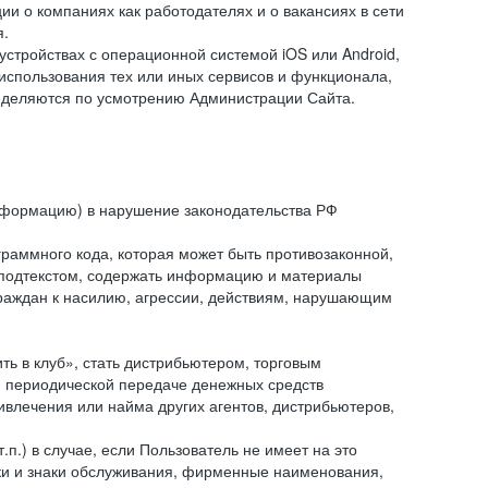
и о компаниях как работодателях и о вакансиях в сети
я.
тройствах с операционной системой iOS или Android,
спользования тех или иных сервисов и функционала,
ределяются по усмотрению Администрации Сайта.
информацию) в нарушение законодательства РФ
граммного кода, которая может быть противозаконной,
м подтекстом, содержать информацию и материалы
граждан к насилию, агрессии, действиям, нарушающим
 в клуб», стать дистрибьютером, торговым
и периодической передаче денежных средств
ивлечения или найма других агентов, дистрибьютеров,
п.) в случае, если Пользователь не имеет на это
аки и знаки обслуживания, фирменные наименования,