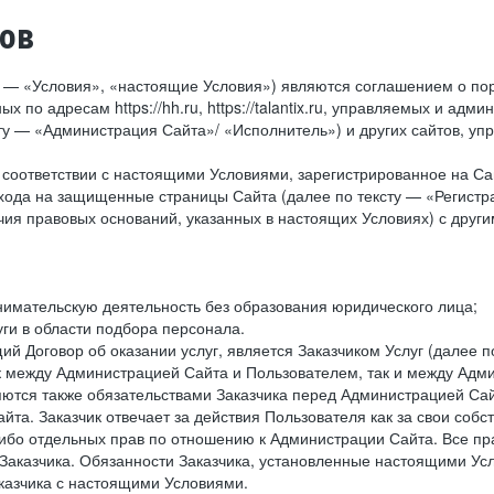
тов
у — «Условия», «настоящие Условия») являются соглашением о по
х по адресам https://hh.ru, https://talantix.ru, управляемых и 
тексту — «Администрация Сайта»/ «Исполнитель») и других сайтов,
соответствии с настоящими Условиями, зарегистрированное на Са
хода на защищенные страницы Сайта (далее по тексту — «Регистр
ия правовых оснований, указанных в настоящих Условиях) с дру
имательскую деятельность без образования юридического лица;
ги в области подбора персонала.
 Договор об оказании услуг, является Заказчиком Услуг (далее по
к между Администрацией Сайта и Пользователем, так и между Адми
ются также обязательствами Заказчика перед Администрацией Сай
йта. Заказчик отвечает за действия Пользователя как за свои соб
либо отдельных прав по отношению к Администрации Сайта. Все п
Заказчика. Обязанности Заказчика, установленные настоящими Ус
казчика с настоящими Условиями.