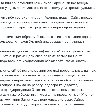
айта или обнаружения каких-либо нарушений настоящих
ого уведомления Заказчика по своему усмотрению удалить,
кими-либо третьими лицами, Администрация Сайта вправе
нию удалить, блокировать или принудительно изменить
и прочих аппаратных средствах которых происходило
и техническим образом блокировать использование одной
спользования такой Учетной информации ее начинает
сональных данных (резюме) на сайте/сайтах третьих лиц
и, что они размещали свое резюме только на Сайте
дварительного уведомления блокировать возможность
искателей) об использовании его (их) персональных данных
ся клиентом Заказчика, если последний осуществляет
ражданско-правового характера, а также об использовании
(вопросы найма на работу, подбора кандидатов,
ез предупреждения Заказчика, в отношении которого
а для такого Заказчика путем аннулирования всей Учетной
ем компании Заказчика в поисковых системах Сайта,
зательств по Договору и отказаться от исполнения