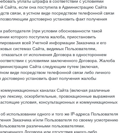
ребовать уплаты штрафа в соответствии с условиями
й Сайта, если она поступила в Администрацию Сайта
дств связи, в устном виде посредством телефонной связи
 позволяющим достоверно установить факт получения
как работодателя (при условии обоснованности такой
ении которого поступила жалоба, приостановить
улирования всей Учетной информации Заказчика и его
сковых системах Сайта, видимых Пользователям,
 отказаться от исполнения Договора в одностороннем
соответствии с условиями заключенного Договора. Жалоба
 Администрацию Сайта следующим путем (включая,
устном виде посредством телефонной связи либо личного
 достоверно установить факт получения жалобы
и коммуникационных каналах Сайта (включая различные
ую лексику, оскорбительные, провокационные выражения
настоящие условия, консультационных и коммуникационных
об использовании одного и того же IP-адреса Пользователя
ления Заказчика и/или Пользователя по своему усмотрению
 Пользователя различными пользователями.
ключенного Договора или отсутствия какого-либо