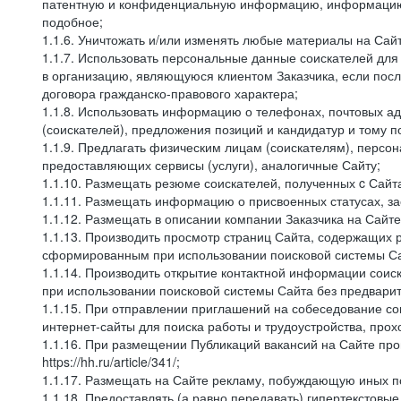
патентную и конфиденциальную информацию, информацию, 
подобное;
1.1.6. Уничтожать и/или изменять любые материалы на Сайт
1.1.7. Использовать персональные данные соискателей для 
в организацию, являющуюся клиентом Заказчика, если посл
договора гражданско-правового характера;
1.1.8. Использовать информацию о телефонах, почтовых ад
(соискателей), предложения позиций и кандидатур и тому п
1.1.9. Предлагать физическим лицам (соискателям), перс
предоставляющих сервисы (услуги), аналогичные Сайту;
1.1.10. Размещать резюме соискателей, полученных c Сайт
1.1.11. Размещать информацию о присвоенных статусах, за
1.1.12. Размещать в описании компании Заказчика на Сайт
1.1.13. Производить просмотр страниц Сайта, содержащих 
сформированным при использовании поисковой системы Сай
1.1.14. Производить открытие контактной информации сои
при использовании поисковой системы Сайта без предварит
1.1.15. При отправлении приглашений на собеседование со
интернет-сайты для поиска работы и трудоустройства, про
1.1.16. При размещении Публикаций вакансий на Сайте пр
https://hh.ru/article/341/;
1.1.17. Размещать на Сайте рекламу, побуждающую иных по
1.1.18. Предоставлять (а равно передавать) гипертекстовы