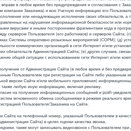
 вправе в любое время без предупреждения и согласования с Зака
ем компании Заказчика) и всю Учетную информацию его Пользовате
исполнение или ненадлежащее исполнение своих обязательств, а т
правленных на нарушения информационной безопасности или норм
рными вирусами и иными посторонними фрагментами кода в програм
жду сервером Пользователя (его работников) и сервером Сайта; 
мках Системы оперативно-розыскных мероприятий (СОРМ); (д) уста
ьности коммерческих организаций в сети Интернет и/или установ
 обязательств Администрацией Сайта; (е) других случаев, связан
дшение общей ситуации с использованием сети Интернет и/или ко
 получение от Администрации Сайта (в любое время и без предва
занным Пользователем при регистрации на Сайте либо указанным и
ной версии Сайта и/или мобильного приложения) информационных
а также любую иную информацию, включая рекламу.
огласие на получение информационных сообщений и push-уведомл
 систем мгновенного обмена сообщениями в режиме реального време
егистрацией Пользователя/Заказчика на Сайте.
Сайта на телефонный номер, указанный Пользователем в качестве 
дминистрации Сайта) в целях оценки качества звонка.
дчики, также могут записывать видеозвонок с Пользователем при