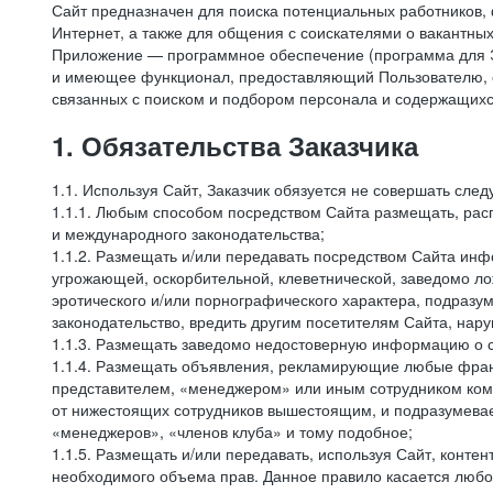
Сайт предназначен для поиска потенциальных работников, 
Интернет, а также для общения с соискателями о вакантных
Приложение — программное обеспечение (программа для Э
и имеющее функционал, предоставляющий Пользователю, ес
связанных с поиском и подбором персонала и содержащихся
1. Обязательства Заказчика
1.1. Используя Сайт, Заказчик обязуется не совершать сле
1.1.1. Любым способом посредством Сайта размещать, расп
и международного законодательства;
1.1.2. Размещать и/или передавать посредством Сайта инфо
угрожающей, оскорбительной, клеветнической, заведомо л
эротического и/или порнографического характера, подразу
законодательство, вредить другим посетителям Сайта, нару
1.1.3. Размещать заведомо недостоверную информацию о с
1.1.4. Размещать объявления, рекламирующие любые фран
представителем, «менеджером» или иным сотрудником комп
от нижестоящих сотрудников вышестоящим, и подразумевает
«менеджеров», «членов клуба» и тому подобное;
1.1.5. Размещать и/или передавать, используя Сайт, контен
необходимого объема прав. Данное правило касается любо