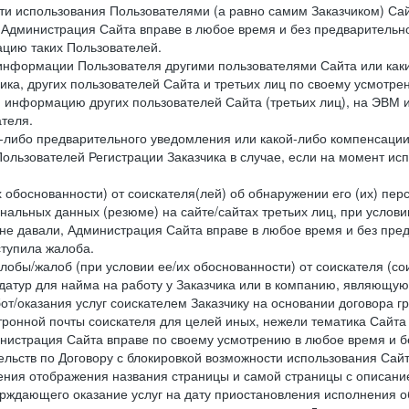
сти использования Пользователями (а равно самим Заказчиком) С
 Администрация Сайта вправе в любое время и без предварительн
цию таких Пользователей.
й информации Пользователя другими пользователями Сайта или ка
ика, других пользователей Сайта и третьих лиц по своему усмотре
 информацию других пользователей Сайта (третьих лиц), на ЭВМ 
теля.
о-либо предварительного уведомления или какой-либо компенсаци
ользователей Регистрации Заказчика в случае, если на момент и
х обоснованности) от соискателя(лей) об обнаружении его (их) пер
альных данных (резюме) на сайте/сайтах третьих лиц, при услови
 не давали, Администрация Сайта вправе в любое время и без пре
ступила жалоба.
лобы/жалоб (при условии ее/их обоснованности) от соискателя (со
датур для найма на работу у Заказчика или в компанию, являющую
от/оказания услуг соискателем Заказчику на основании договора г
ронной почты соискателя для целей иных, нежели тематика Сайта 
нистрация Сайта вправе по своему усмотрению в любое время и б
ельств по Договору с блокировкой возможности использования Сайт
ения отображения названия страницы и самой страницы с описани
ждающего оказание услуг на дату приостановления исполнения обя