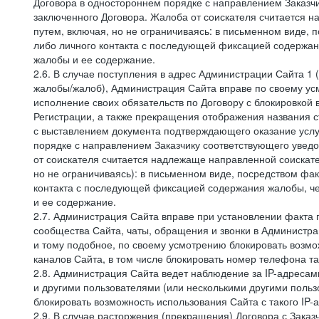
Договора в одностороннем порядке с направлением Заказчи
заключенного Договора. Жалоба от соискателя считается 
путем, включая, но не ограничиваясь: в письменном виде, 
либо личного контакта с последующей фиксацией содержан
жалобы и ее содержание.
2.6. В случае поступления в адрес Администрации Сайта 1 (
жалобы/жалоб), Администрация Сайта вправе по своему усм
исполнение своих обязательств по Договору с блокировкой
Регистрации, а также прекращения отображения названия 
с выставлением документа подтверждающего оказание услуг
порядке с направлением Заказчику соответствующего уведо
от соискателя считается надлежаще направленной соискат
но не ограничиваясь): в письменном виде, посредством фак
контакта с последующей фиксацией содержания жалобы, че
и ее содержание.
2.7. Администрация Сайта вправе при установлении факта
сообщества Сайта, чаты, обращения и звонки в Админист
и тому подобное, по своему усмотрению блокировать воз
каналов Сайта, в том числе блокировать номер телефона та
2.8. Администрация Сайта ведет наблюдение за IP-адресами
и другими пользователями (или несколькими другими польз
блокировать возможность использования Сайта с такого IP
2.9. В случае расторжения (прекращения) Договора с Заказ