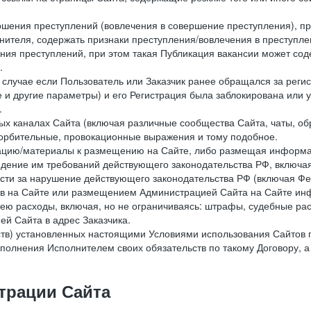
ершения преступлений (вовлечения в совершение преступления), п
лнителя, содержать признаки преступления/вовлечения в преступле
ния преступлений, при этом такая Публикация вакансии может содер
.
 в случае если Пользователь или Заказчик ранее обращался за реги
 и другие параметры) и его Регистрация была заблокирована или
.
ных каналах Сайта (включая различные сообщества Сайта, чаты, о
орбительные, провокационные выражения и тому подобное.
мацию/материалы к размещению на Сайте, либо размещая информа
юдение им требований действующего законодательства РФ, включая
сти за нарушение действующего законодательства РФ (включая Фе
в на Сайте или размещением Администрацией Сайта на Сайте инф
ю расходы, включая, но не ограничиваясь: штрафы, судебные рас
й Сайта в адрес Заказчика.
ств) установленных настоящими Условиями использования Сайтов 
полнения Исполнителем своих обязательств по такому Договору, а
трации Сайта